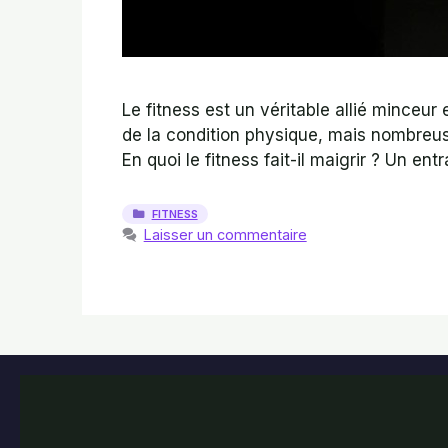
Le fitness est un véritable allié minceu
de la condition physique, mais nombreuse
En quoi le fitness fait-il maigrir ? Un e
CATÉGORIES
FITNESS
Laisser un commentaire